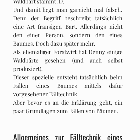
Waldbart stammt :D.
Und damit liegt man garnicht mal falsch. 
Denn der Begriff beschreibt tatsächlich 
eine Art fransigen Bart. Allerdings nicht 
den einer Person, sondern den eines 
Baumes. Doch dazu später mehr.
Als ehemaliger Forstwirt hat Denny einige 
Waldbärte gesehen (und auch selbst 
produziert).
Dieser spezielle entsteht tatsächlich beim 
Fällen eines Baumes mittels dafür 
vorgesehener Fälltechnik
Aber bevor es an die Erklärung geht, ein 
paar Grundlagen zum Fällen von Bäumen.
Allgemeines zur Fälltechnik eines 