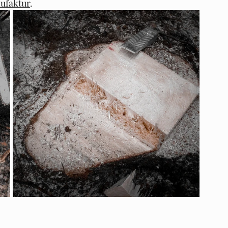
ufaktur
. 