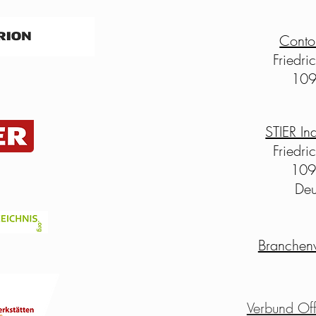
Cont
Friedri
109
STIER In
Friedri
109
Deu
Branchenv
Verbund Off