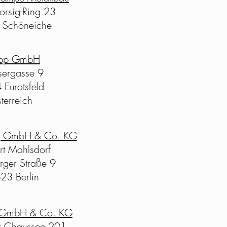
orsig-Ring 23
Schöneiche
pp GmbH
ergasse 9
Euratsfeld
terreich
ng GmbH & Co. KG
rt Mahlsdorf
rger Straße 9
23 Berlin
z GmbH & Co. KG
r Chaussee 201