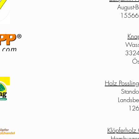
August-B
15566 
Kna
Wass
3324 
Ös
Holz Possli
Stando
Landsbe
126
Klöpferhol
Hamburge