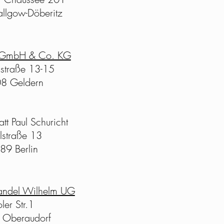
llgow-Döberitz
GmbH & Co. KG
straße 13-15
8 Geldern
tt Paul Schuricht
lstraße 13
89 Berlin
andel Wilhelm UG
oler Str.1
 Oberaudorf