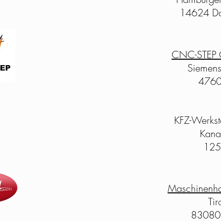
14624 Da
CNC-STEP 
Siemens
4760
KFZ-Werksta
Kana
125
Maschinenh
Tir
83080