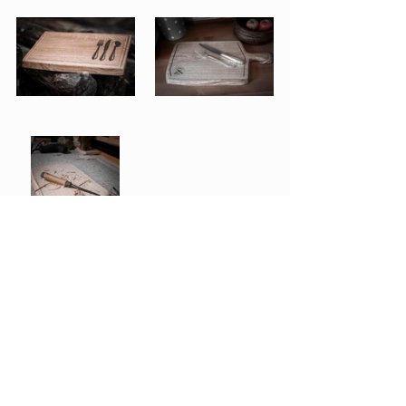
-> Hier gehts zum Online Shop
Waldbart Manufaktur & 
Holzwerkstatt
Kanalstraße 13