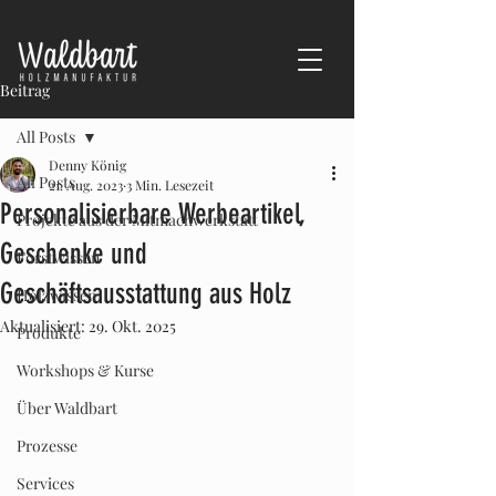
Beitrag
All Posts
Denny König
All Posts
21. Aug. 2023
3 Min. Lesezeit
Personalisierbare Werbeartikel,
Projekte aus der Mitmachwerkstatt
Geschenke und
Forstwissen
Geschäftsausstattung aus Holz
Holzwissen
Aktualisiert:
29. Okt. 2025
Produkte
Workshops & Kurse
Über Waldbart
Prozesse
Services