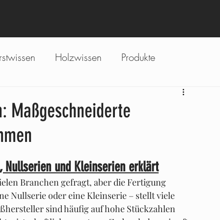
rstwissen
Holzwissen
Produkte
esse
Services
en: Maßgeschneiderte
ehmen
, Nullserien und Kleinserien erklärt
ielen Branchen gefragt, aber die Fertigung 
e Nullserie oder eine Kleinserie – stellt viele 
ersteller sind häufig auf hohe Stückzahlen 