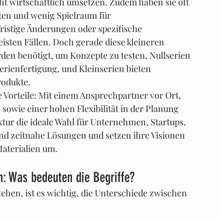
t wirtschaftlich umsetzen. Zudem haben sie oft 
iten und wenig Spielraum für 
fristige Änderungen oder spezifische 
sten Fällen. Doch gerade diese kleineren 
en benötigt, um Konzepte zu testen, Nullserien 
rienfertigung, und Kleinserien bieten 
odukte.
re Vorteile: Mit einem Ansprechpartner vor Ort, 
wie einer hohen Flexibilität in der Planung 
tur die ideale Wahl für Unternehmen, Startups, 
und zeitnahe Lösungen und setzen ihre Visionen 
Materialien um.
en: Was bedeuten die Begriffe?
hen, ist es wichtig, die Unterschiede zwischen 