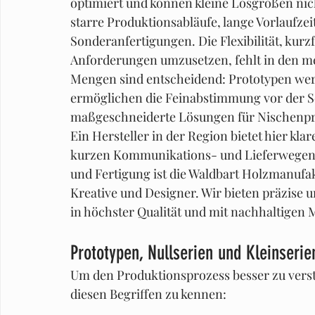
optimiert und können kleine Losgrößen nich
starre Produktionsabläufe, lange Vorlaufze
Sonderanfertigungen. Die Flexibilität, kurz
Anforderungen umzusetzen, fehlt in den mei
Mengen sind entscheidend: Prototypen werd
ermöglichen die Feinabstimmung vor der Se
maßgeschneiderte Lösungen für Nischenpr
Ein Hersteller in der Region bietet hier kla
kurzen Kommunikations- und Lieferwegen so
und Fertigung ist die Waldbart Holzmanufak
Kreative und Designer. Wir bieten präzise 
in höchster Qualität und mit nachhaltigen 
Prototypen, Nullserien und Kleinseri
Um den Produktionsprozess besser zu verste
diesen Begriffen zu kennen: