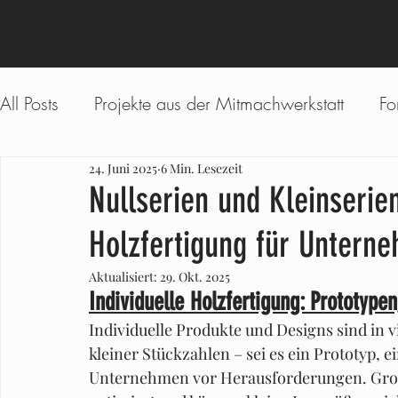
All Posts
Projekte aus der Mitmachwerkstatt
Fo
24. Juni 2025
6 Min. Lesezeit
Workshops & Kurse
Über Waldbart
Proz
Nullserien und Kleinseri
Holzfertigung für Untern
Aktualisiert:
29. Okt. 2025
Individuelle Holzfertigung: Prototypen
Individuelle Produkte und Designs sind in v
kleiner Stückzahlen – sei es ein Prototyp, ein
Unternehmen vor Herausforderungen. Großh