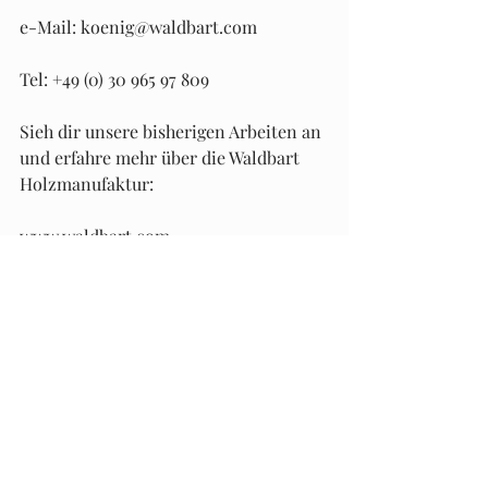
e-Mail: koenig@waldbart.com    
Tel: +49 (0) 30 965 97 809
Sieh dir unsere bisherigen Arbeiten an 
und erfahre mehr über die Waldbart 
Holzmanufaktur:
www.waldbart.com
P.S.: Folge uns auf Social Media und 
bleibe immer auf dem Laufenden!
Instagram
Facebook