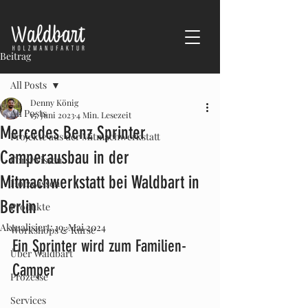
Beitrag
All Posts
Denny König
All Posts
15. Juni 2023
4 Min. Lesezeit
Mercedes Benz Sprinter
Projekte aus der Mitmachwerkstatt
Camperausbau in der
Forstwissen
Mitmachwerkstatt bei Waldbart in
Holzwissen
Berlin
Produkte
Aktualisiert:
19. Mai 2024
Workshops & Kurse
Ein Sprinter wird zum Familien-
Über Waldbart
Camper
Prozesse
Services