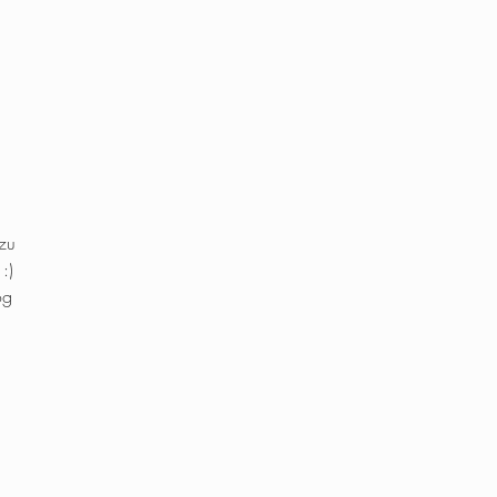
 zu
:)
og