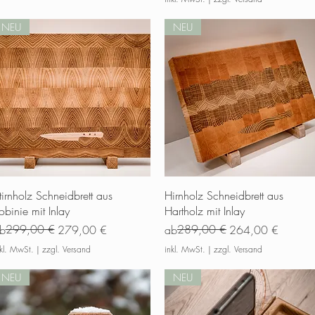
NEU
NEU
Schnellansicht
Schnellansicht
tirnholz Schneidbrett aus
Hirnholz Schneidbrett aus
obinie mit Inlay
Hartholz mit Inlay
tandardpreis
ale-Preis
299,00 €
Standardpreis
Sale-Preis
289,00 €
b
279,00 €
ab
264,00 €
nkl. MwSt.
|
zzgl. Versand
inkl. MwSt.
|
zzgl. Versand
NEU
NEU