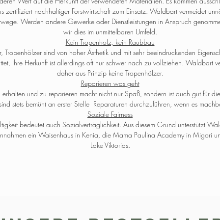
eren Wert auf die Herkunft der verwendeten Materialien. Es kommen ausschl
s zertifiziert nachhaltiger Forstwirtschaft zum Einsatz. Waldbart vermeidet unn
twege. Werden andere Gewerke oder Dienstleistungen in Anspruch genomme
wir dies im unmittelbaren Umfeld.
Kein Tropenholz, kein Raubbau
r, Tropenhölzer sind von hoher Ästhetik und mit sehr beeindruckenden Eigensc
ttet, ihre Herkunft ist allerdings oft nur schwer nach zu vollziehen. Waldbart 
daher aus Prinzip keine Tropenhölzer.
Reparieren was geht
 erhalten und zu reparieren macht nicht nur Spaß, sondern ist auch gut für di
sind stets bemüht an erster Stelle Reparaturen durchzuführen, wenn es machbar
Soziale Fairness
igkeit bedeutet auch Sozialverträglichkeit. Aus diesem Grund unterstützt Wal
Einnahmen ein Waisenhaus in Kenia, die Mama Paulina Academy in Migori un
Lake Viktorias.