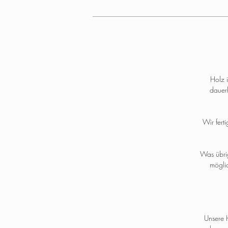
Holz 
dauer
Wir fert
Was übrig
möglic
Unsere 