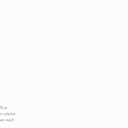
0% in
aum wächst
ehen auch