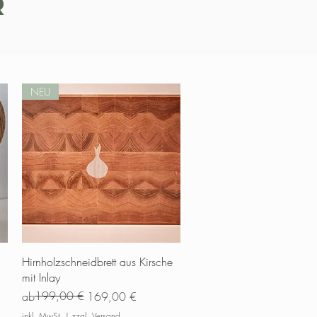
R
NEU
Schnellansicht
Hirnholzschneidbrett aus Kirsche
mit Inlay
Standardpreis
Sale-Preis
199,00 €
ab
169,00 €
inkl. MwSt.
|
zzgl. Versand