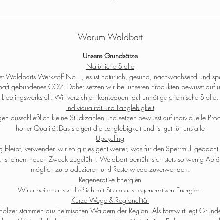
Warum Waldbart
Unsere Grundsätze
Natürliche Stoffe
ist Waldbarts Werkstoff No.1, es ist natürlich, gesund, nachwachsend und spe
haft gebundenes CO2. Daher setzen wir bei unseren Produkten bewusst auf u
Lieblingswerkstoff. Wir verzichten konsequent auf unnötige chemische Stoffe.
Individualität und Langlebigkeit
igen ausschließlich kleine Stückzahlen und setzen bewusst auf individuelle Pro
hoher Qualität.Das steigert die Langlebigkeit und ist gut für uns alle
Upcycling
 bleibt, verwenden wir so gut es geht weiter, was für den Sperrmüll gedacht
hst einem neuen Zweck zugeführt. Waldbart bemüht sich stets so wenig Abfä
möglich zu produzieren und Reste wiederzuverwenden.
Regenerative Energien
Wir arbeiten ausschließlich mit Strom aus regenerativen Energien.
Kurze Wege & Regionalität
Hölzer stammen aus heimischen Wäldern der Region. Als Forstwirt legt Gründ