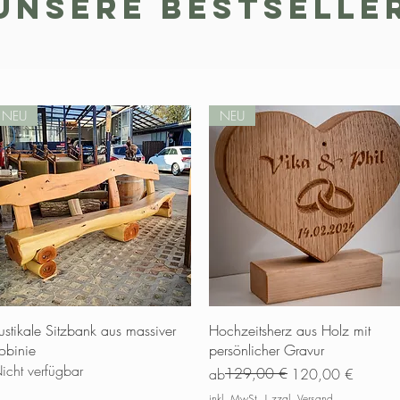
UnSERE BESTSELLE
NEU
NEU
Schnellansicht
Schnellansicht
ustikale Sitzbank aus massiver
Hochzeitsherz aus Holz mit
obinie
persönlicher Gravur
icht verfügbar
Standardpreis
Sale-Preis
129,00 €
ab
120,00 €
inkl. MwSt.
|
zzgl. Versand