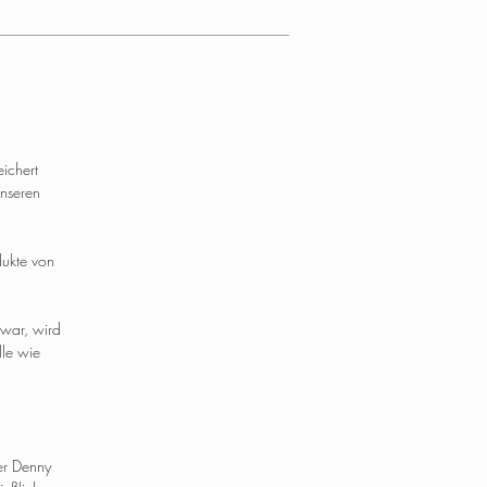
ichert
nseren
dukte von
 war, wird
lle wie
er Denny