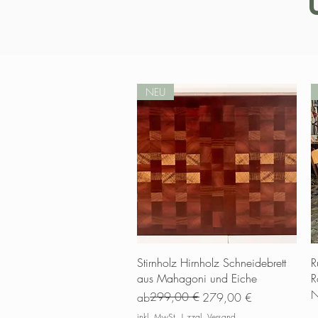
NEU
Schnellansicht
Stirnholz Hirnholz Schneidebrett
R
aus Mahagoni und Eiche
R
N
Standardpreis
Sale-Preis
299,00 €
ab
279,00 €
inkl. MwSt.
|
zzgl. Versand