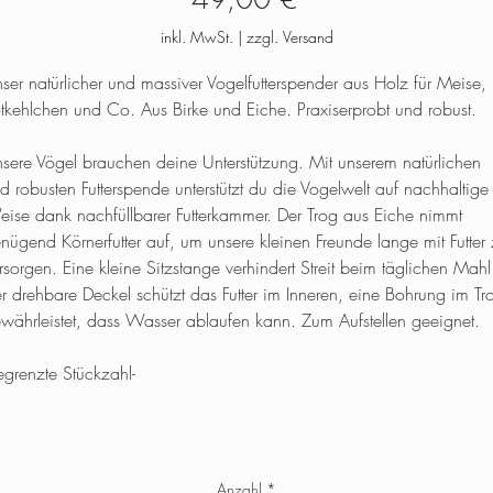
inkl. MwSt.
|
zzgl. Versand
ser natürlicher und massiver Vogelfutterspender aus Holz für Meise,
tkehlchen und Co. Aus Birke und Eiche. Praxiserprobt und robust.
sere Vögel brauchen deine Unterstützung. Mit unserem natürlichen
d robusten Futterspende unterstützt du die Vogelwelt auf nachhaltige
ise dank nachfüllbarer Futterkammer. Der Trog aus Eiche nimmt
nügend Körnerfutter auf, um unsere kleinen Freunde lange mit Futter
rsorgen. Eine kleine Sitzstange verhindert Streit beim täglichen Mahl 
r drehbare Deckel schützt das Futter im Inneren, eine Bohrung im Tr
währleistet, dass Wasser ablaufen kann. Zum Aufstellen geeignet.
egrenzte Stückzahl-
Anzahl
*