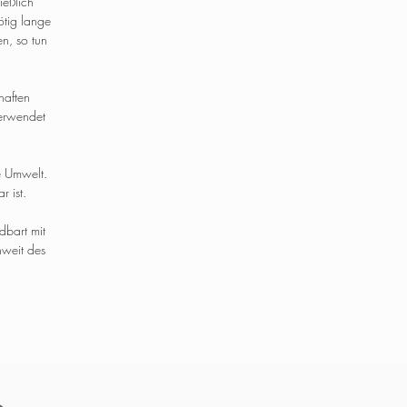
ießlich
ötig lange
n, so tun
haften
verwendet
e Umwelt.
 ist.
dbart mit
weit des