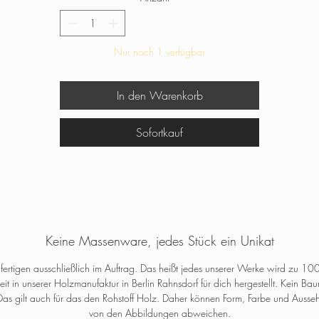
Nur noch 1 verfügbar
In den Warenkorb
Sofortkauf
Keine Massenware, jedes Stück ein Unikat
fertigen ausschließlich im Auftrag. Das heißt jedes unserer Werke wird zu 10
t in unserer Holzmanufaktur in Berlin Rahnsdorf für dich hergestellt. Kein B
Das gilt auch für das den Rohstoff Holz. Daher können Form, Farbe und Auss
von den Abbildungen abweichen.