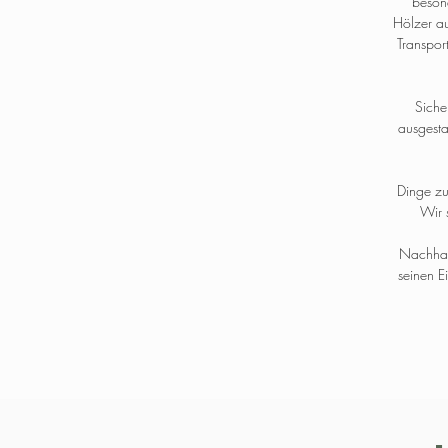
besond
Hölzer au
Transpor
Siche
ausgesta
Dinge zu
Wir 
Nachhalt
seinen 