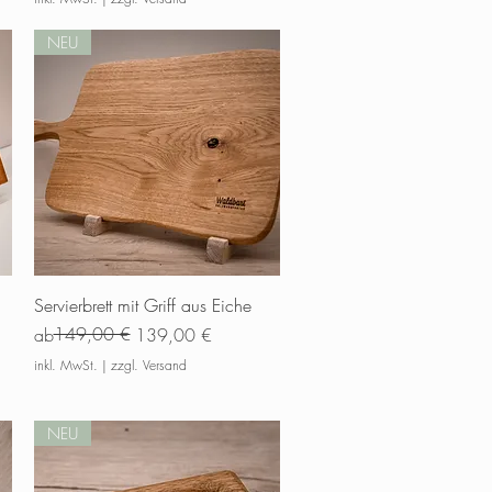
NEU
Schnellansicht
Servierbrett mit Griff aus Eiche
Standardpreis
Sale-Preis
149,00 €
ab
139,00 €
inkl. MwSt.
|
zzgl. Versand
NEU