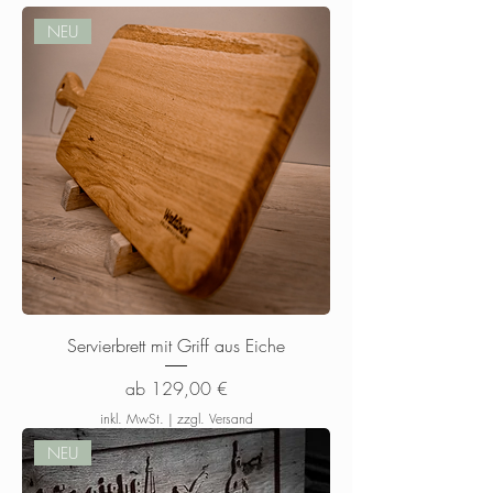
NEU
Servierbrett mit Griff aus Eiche
Sale-Preis
ab
129,00 €
inkl. MwSt.
|
zzgl. Versand
NEU