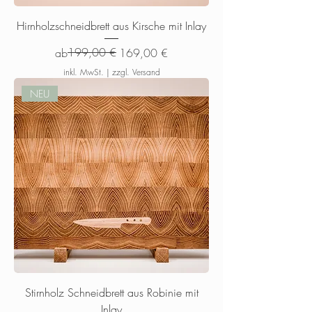
Hirnholzschneidbrett aus Kirsche mit Inlay
Standardpreis
Sale-Preis
199,00 €
ab
169,00 €
inkl. MwSt.
|
zzgl. Versand
NEU
Stirnholz Schneidbrett aus Robinie mit
Inlay