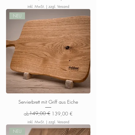
inkl. MwSt.
|
zzgl. Versand
NEU
Servierbrett mit Griff aus Eiche
Standardpreis
Sale-Preis
149,00 €
ab
139,00 €
inkl. MwSt.
|
zzgl. Versand
NEU