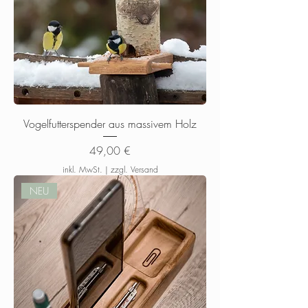
Vogelfutterspender aus massivem Holz
Preis
49,00 €
inkl. MwSt.
|
zzgl. Versand
NEU