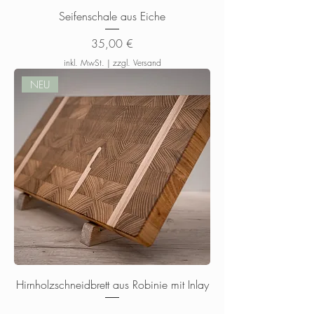
Seifenschale aus Eiche
Preis
35,00 €
inkl. MwSt.
|
zzgl. Versand
NEU
Hirnholzschneidbrett aus Robinie mit Inlay
Nicht verfügbar