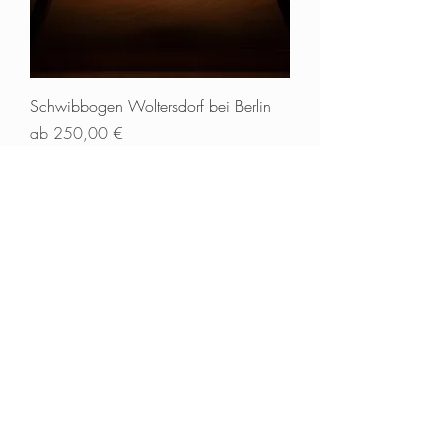
Schwibbogen Woltersdorf bei Berlin
Sale-Preis
ab
250,00 €
inkl. MwSt.
|
zzgl. Versand
NEU