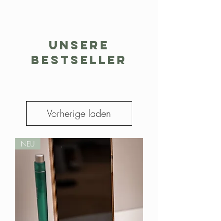
Handarbeit in unserer Holzmanufaktur in
Unsere Grundsätze
Berlin Rahnsdorf für dich hergestellt. Kein
Natürliche Stoffe
Baum wächst gleich. Das gilt auch für das
Holz ist Waldbarts Werkstoff No.1, es ist
den Rohstoff Holz. Daher können Form,
UnSERE
natürlich, gesund, nachwachsend und
Farbe und Aussehen auch von den
BESTSELLER
speichert dauerhaft gebundenes CO2.
Abbildungen abweichen.
Daher setzen wir bei unseren Produkten
bewusst auf unseren Lieblingswerkstoff. Wir
verzichten konsequent auf unnötige
chemische Stoffe.
Individualität und Langlebigkeit
Vorherige laden
Wir fertigen ausschließlich kleine
Stückzahlen und setzen bewusst auf
individuelle Produkte von hoher Qualität.Das
NEU
steigert die Langlebigkeit und ist gut für uns
alle
Upcycling
Was übrig bleibt, verwenden wir so gut es
geht weiter, was für den Sperrmüll gedacht
war, wird möglichst einem neuen Zweck
zugeführt. Waldbart bemüht sich stets so