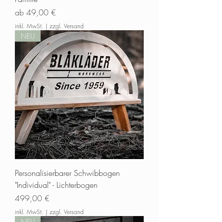
Sale-Preis
ab
49,00 €
inkl. MwSt.
|
zzgl. Versand
NEU
Personalisierbarer Schwibbogen
"Individual" - Lichterbogen
Preis
499,00 €
inkl. MwSt.
|
zzgl. Versand
NEU