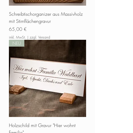
nur schwer nach zu vollziehen. Waldbart
verwendet daher aus Prinzip keine
Tropenhölzer.
Schreibtischorganizer aus Massivholz
Reparieren was geht
mit Stirnflächengravur
Dinge zu erhalten und zu reparieren macht
Preis
65,00 €
nicht nur Spaß, sondern ist auch gut für die
inkl. MwSt.
Umwelt. Wir sind stets bemüht an erster
|
zzgl. Versand
NEU
Stelle Reparaturen durchzuführen, wenn es
machbar ist.
Soziale Fairness
Nachhaltigkeit bedeutet auch
Sozialverträglichkeit. Aus diesem Grund
unterstützt Waldbart mit seinen Einnahmen
ein Waisenhaus in Kenia, die Mama Paulina
Academy in Migori unweit des Lake
Viktorias.
Holzschild mit Gravur "Hier wohnt
Familie"